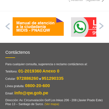
Contáctenos
Para cualquier consulta, sugerencia o reclamo contáctenos al:
01-2019360
Anexo 0
Teléfono:
972886260
951290335
Celular:
o
0800-20-600
Línea gratuita:
info@qw.gob.pe
Email:
Dirección: Av. Circunvalación Golf Los Inkas 206 - 208 (Javier Prado Este)
Piso 13 – Santiago de Surco.
(Ver mapa)